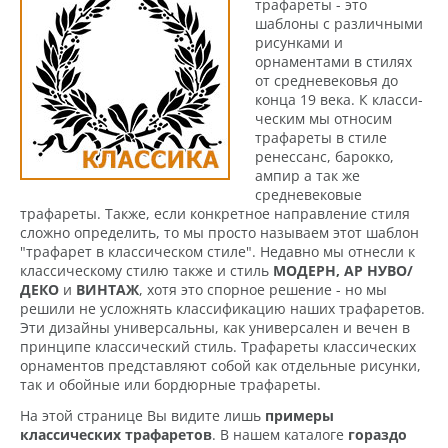
трафареты - это
шаблоны с различными
рисунками и
орнаментами в стилях
от средне­вековья до
конца 19 века. К класси­
ческим мы относим
трафареты в стиле
ренессанс, барокко,
ампир а так же
средневековые
трафареты. Также, если конкретное направление стиля
сложно определить, то мы просто называем этот шаблон
"трафарет в классическом стиле". Недавно мы отнесли к
классическому стилю также и стиль
МОДЕРН,
АР НУВО/
ДЕКО
и
ВИНТАЖ
, хотя это спорное решение - но мы
решили не усложнять классификацию наших трафаретов.
Эти дизайны универсальны, как универсален и вечен в
принципе классический стиль. Трафареты классических
орнаментов представляют собой как отдельные рисунки,
так и обойные или бордюрные трафареты.
На этой странице Вы видите лишь
примеры
классических трафаретов
. В нашем каталоге
гораздо