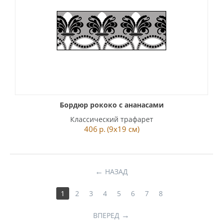
Бордюр рококо с ананасами
Классический трафарет
406
р.
(9x19 см)
НАЗАД
1
2
3
4
5
6
7
8
ВПЕРЕД