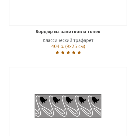
Бордюр из завитков и точек
Классический трафарет
404
р.
(9x25 см)