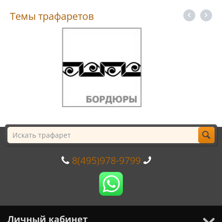
Темы трафаретов
8(495)978-9799
Личный кабинет