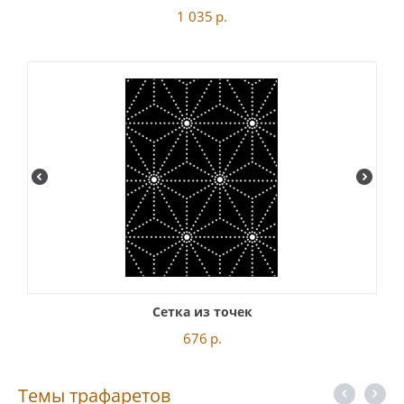
1 035
р.
Сетка из точек
676
р.
Темы трафаретов