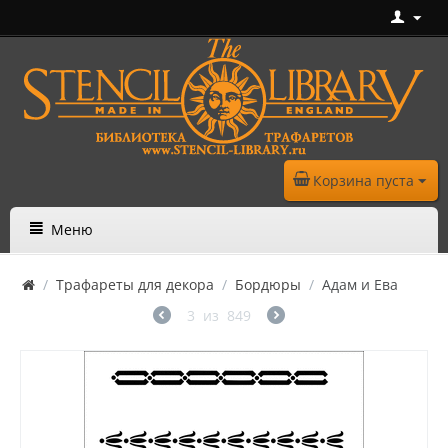
Корзина пуста
Меню
/
Трафареты для декора
/
Бордюры
/
Адам и Ева
3
из
849