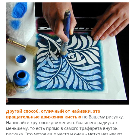
Другой способ, отличный от набивки, это
вращательные движения кистью
по Вашему рисунку.
Начинайте круговые движения с большего радиуса к
меньшему, то есть прямо в самого трафарета внутрь
рисунка. Это метод еще часто и очень метко называют