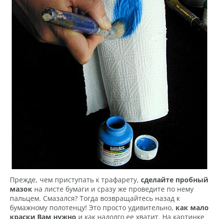
Прежде, чем приступать к трафарету,
сделайте пробный
мазок
на листе бумаги и сразу же проведите по нему
пальцем. Смазался? Тогда возвращайтесь назад к
бумажному полотенцу! Это просто удивительно,
как мало
краски Вам нужно
и как надолго ее хватит. На картинке