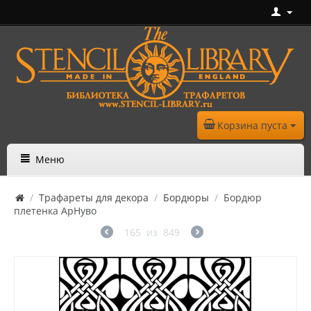
Корзина пуста
Меню
/
Трафареты для декора
/
Бордюры
/
Бордюр
плетенка АрНуво
165
из
849