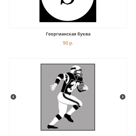
Георгианская буква
90
р.