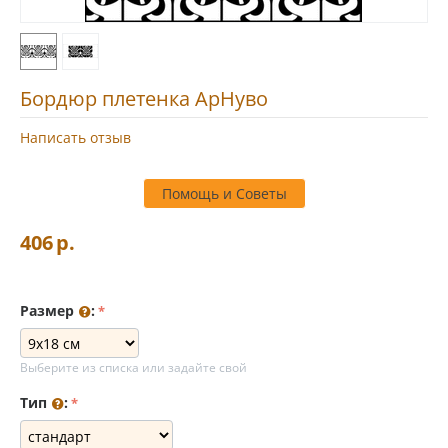
Бордюр плетенка АрНуво
Написать отзыв
Помощь и Советы
406
р.
Размер
:
Выберите из списка или задайте свой
Тип
: