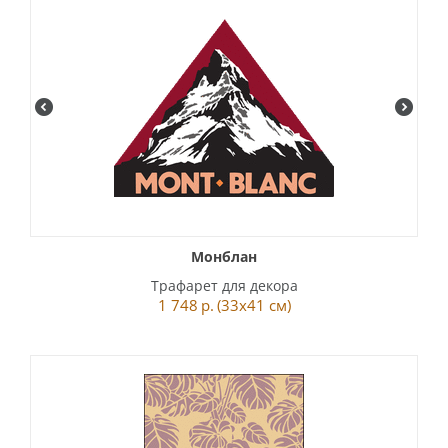
Монблан
Трафарет для декора
1 748
р.
(33x41 см)