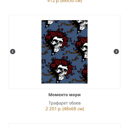
912
р.
(68x30 см)
Моменто мори
Трафарет обоев
2 201
р.
(48x68 см)