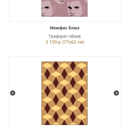
Мемфис блюз
Трафарет обоев
3 150
р.
(77x62 см)