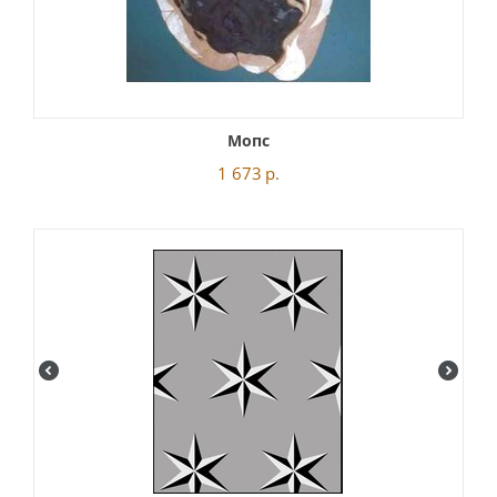
Мопс
1 673
р.