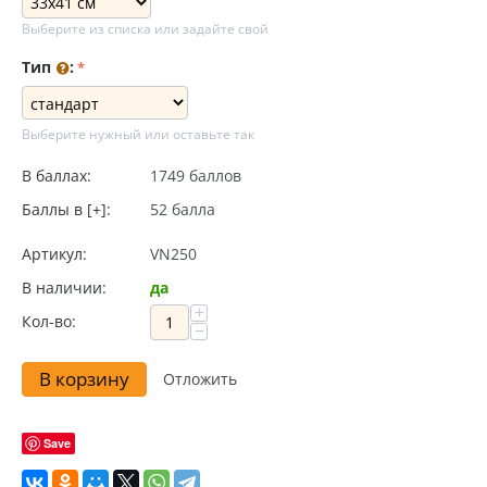
Выберите из списка или задайте свой
Тип
:
Выберите нужный или оставьте так
В баллах:
1749 баллов
Баллы в [+]:
52 балла
Артикул:
VN250
В наличии:
да
+
Кол-во:
−
В корзину
Отложить
Save