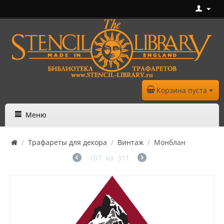
Корзина пуста
Меню
/
Трафареты для декора
/
Винтаж
/
Монблан
107
из
311