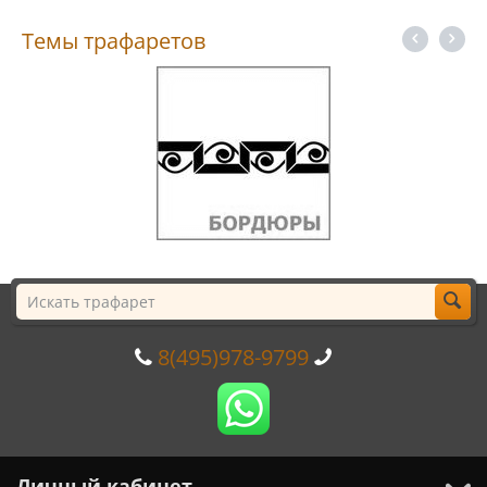
Темы трафаретов
8(495)978-9799
Личный кабинет