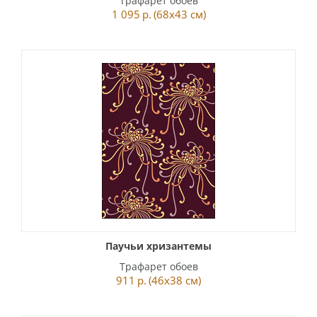
Трафарет обоев
1 095
р.
(68x43 см)
Паучьи хризантемы
Трафарет обоев
911
р.
(46x38 см)