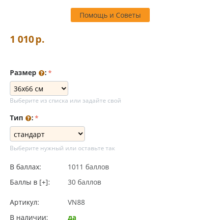
Помощь и Советы
1 010
р.
Размер
:
Выберите из списка или задайте свой
Тип
:
Выберите нужный или оставьте так
В баллах:
1011 баллов
Баллы в [+]:
30 баллов
Артикул:
VN88
В наличии:
да