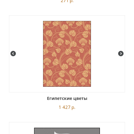
271
р.
Египетские цветы
1 427
р.