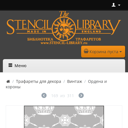
Корзина пуста
Меню
/
Трафареты для декора
/
Винтаж
/
Ордена и
короны
169
из
311