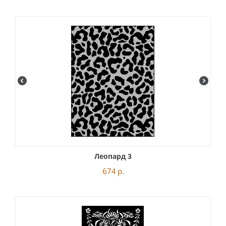
Леопард 3
674
р.