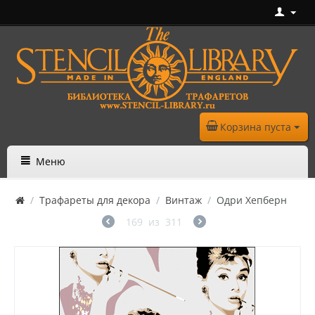
Корзина пуста
Меню
/
Трафареты для декора
/
Винтаж
/
Одри Хепберн
169
из
311