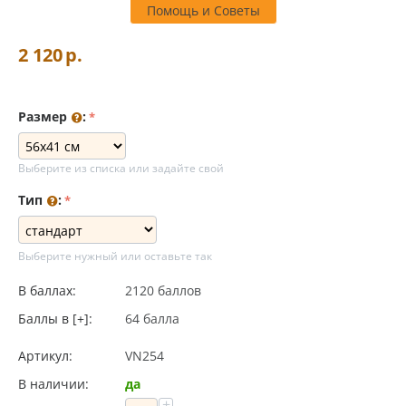
Помощь и Советы
2 120
р.
Размер
:
Выберите из списка или задайте свой
Тип
:
Выберите нужный или оставьте так
В баллах:
2120 баллов
Баллы в [+]:
64 балла
Артикул:
VN254
В наличии:
да
+