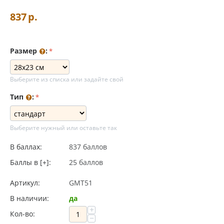
837
р.
Размер
:
Выберите из списка или задайте свой
Тип
:
Выберите нужный или оставьте так
В баллах:
837 баллов
Баллы в [+]:
25 баллов
Артикул:
GMT51
В наличии:
да
+
Кол-во:
−