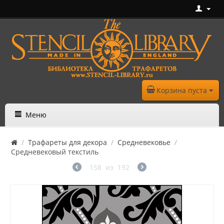
Корзина пуста
Меню
/
Трафареты для декора
/
Средневековье
/
Средневековый текстиль
158
из
192