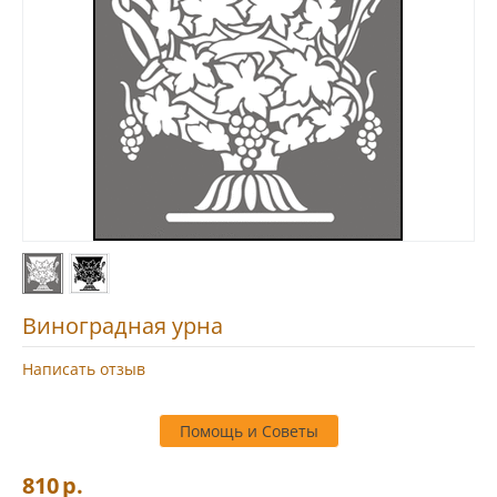
Виноградная урна
Написать отзыв
Помощь и Советы
810
р.