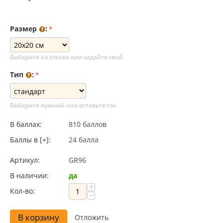
Размер
:
Выберите из списка или задайте свой
Тип
:
Выберите нужный или оставьте так
В баллах:
810 баллов
Баллы в [+]:
24 балла
Артикул:
GR96
В наличии:
да
+
Кол-во:
−
В корзину
Отложить