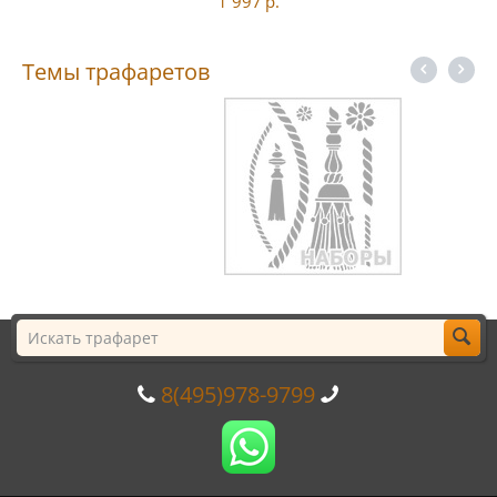
1 997
р.
Темы трафаретов
8(495)978-9799