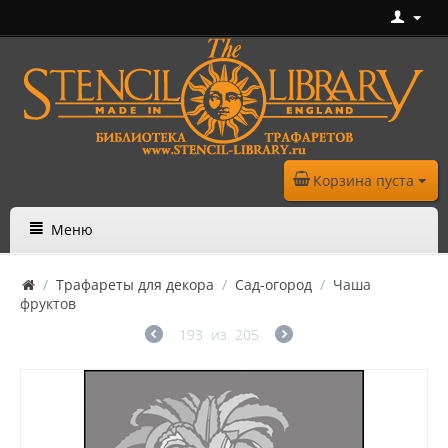
Корзина пуста
Меню
/
Трафареты для декора
/
Сад-огород
/
Чаша
фруктов
193
из
205