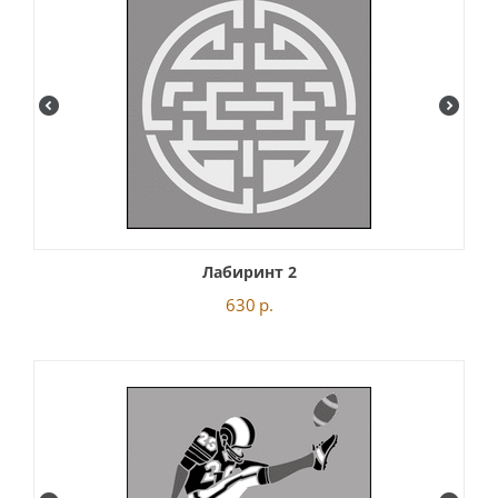
Лабиринт 2
630
р.