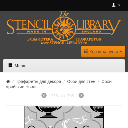
Корзина пуста
Меню
/
Трафареты для декора
/
Обои для стен
/
Обои
Арабские Ночи
253
из
768