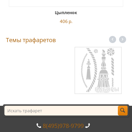
Цыпленок
406
р.
Темы трафаретов
8(495)978-9799