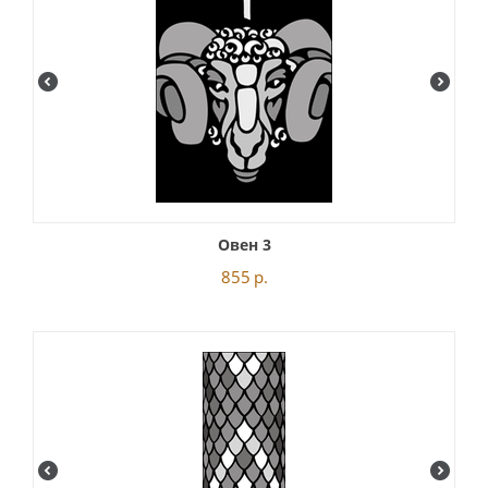
Овен 3
855
р.