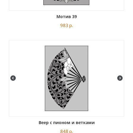
Мотив 39
983
р.
Веер с пионом и ветками
848
р.