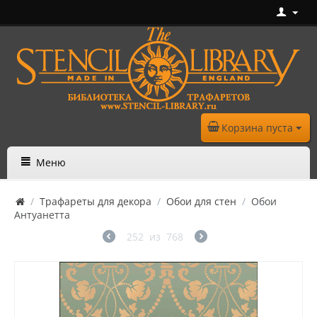
Корзина пуста
Меню
/
Трафареты для декора
/
Обои для стен
/
Обои
Антуанетта
252
из
768