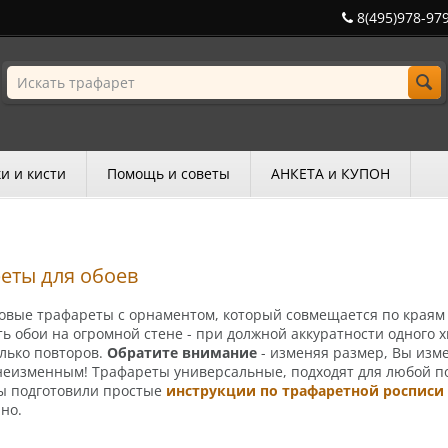
8(495)978-97
и и кисти
Помощь и советы
АНКЕТА и КУПОН
еты для обоев
вые трафареты с орна­мен­том, кото­рый совмещается по краям 
ь обои на огромной стене - при должной акку­ратности одного х
лько повторов.
Обратите внимание
- изменяя размер, Вы изм
неизменным! Трафареты универсальные, подходят для любой по
мы подготовили простые
инструкции по трафаретной росписи
но.