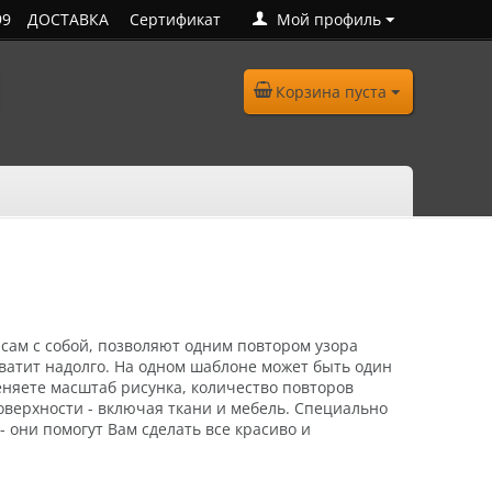
99
ДОСТАВКА
Сертификат
Мой профиль
Корзина пуста
сам с собой, позво­ляют одним повтором узо­ра
ватит надолго.
На одном шаблоне может быть один
еняете масштаб рисунка, количество повторов
верхности - включая ткани и мебель. Специально
- они помогут Вам сделать все красиво и