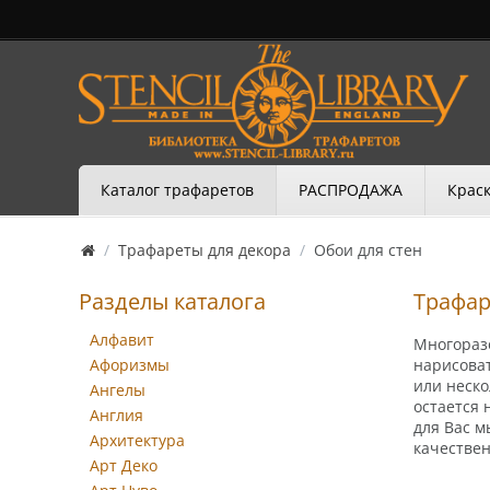
Каталог трафаретов
РАСПРОДАЖА
Краск
/
Трафареты для декора
/
Обои для стен
Разделы каталога
Трафар
Алфавит
Многоразо
Афоризмы
нарисоват
или неско
Ангелы
остается 
Англия
для Вас 
Архитектура
качествен
Арт Деко