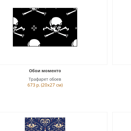
Обои моменто
Трафарет обоев
673
р.
(20x27 см)