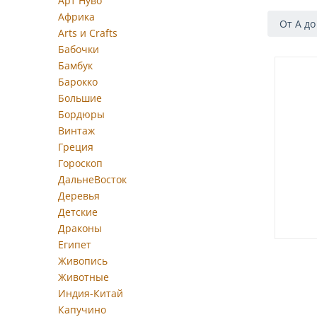
Арт Нуво
Африка
От А до
Arts и Crafts
Бабочки
Бамбук
Барокко
Большие
Бордюры
Винтаж
Греция
Гороскоп
ДальнеВосток
Деревья
Детские
Драконы
Египет
Живопись
Животные
Индия-Китай
Капучино