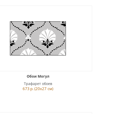
Обои Могул
Трафарет обоев
673
р.
(20x27 см)