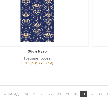
Обои Нуво
Трафарет обоев
1 209
р.
(57x58 см)
НАЗАД
24
25
26
27
28
29
30
31
32
33