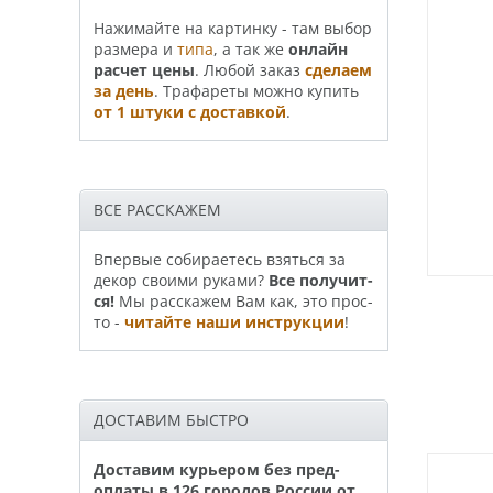
На­жи­май­те на картинку - там выбор
размера и
типа
, а так же
онлайн
рас­чет цены
. Любой заказ
сде­лаем
за день
. Трафа­реты можно купить
от 1 штуки с доставкой
.
ВСЕ РАССКАЖЕМ
Впервые собираетесь взяться за
декор своими руками?
Все по­лу­чит­
ся!
Мы расскажем Вам как, это прос­
то -
читайте наши инструкции
!
ДОСТАВИМ БЫСТРО
Доставим курьером без пред­
опла­ты в 126 горо­дов России от