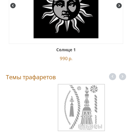
Солнце 1
990
р.
Темы трафаретов