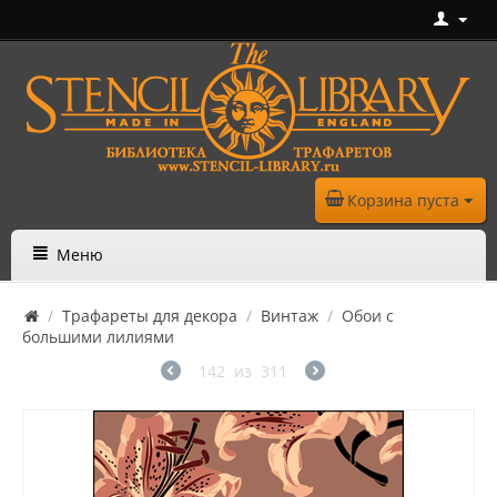
Корзина пуста
Меню
/
Трафареты для декора
/
Винтаж
/
Обои с
большими лилиями
142
из
311