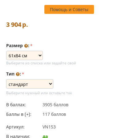
Помощь и Советы
3 904
р.
Размер
:
Выберите из списка или задайте свой
Тип
:
Выберите нужный или оставьте так
В баллах:
3905 баллов
Баллы в [+]:
117 баллов
Артикул:
VN153
В наличии:
да