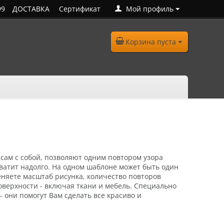
99
ДОСТАВКА
Сертификат
Мой профиль
Корзина пуста
сам с собой, позво­ляют одним повтором узо­ра
ватит надолго.
На одном шаблоне может быть один
еняете масштаб рисунка, количество повторов
верхности - включая ткани и мебель. Специально
- они помогут Вам сделать все красиво и