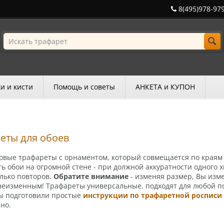
8(495)978-97
и и кисти
Помощь и советы
АНКЕТА и КУПОН
еты для обоев
вые трафареты с орна­мен­том, кото­рый совмещается по краям 
ь обои на огромной стене - при должной акку­ратности одного х
лько повторов.
Обратите внимание
- изменяя размер, Вы изм
неизменным! Трафареты универсальные, подходят для любой по
мы подготовили простые
инструкции по трафаретной росписи
но.