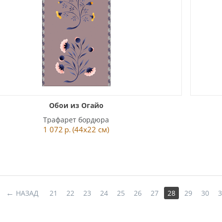
Обои из Огайо
Трафарет бордюра
1 072
р.
(44x22 см)
НАЗАД
21
22
23
24
25
26
27
28
29
30