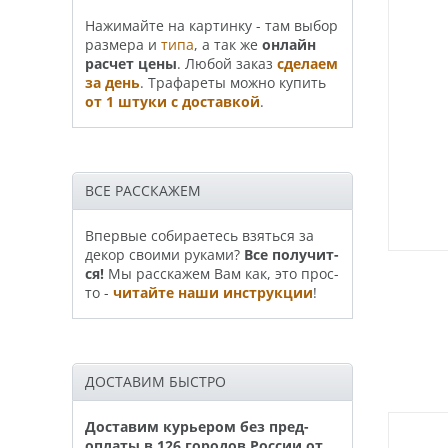
На­жи­май­те на картинку - там выбор
размера и
типа
, а так же
онлайн
рас­чет цены
. Любой заказ
сде­лаем
за день
. Трафа­реты можно купить
от 1 штуки с доставкой
.
ВСЕ РАССКАЖЕМ
Впервые собираетесь взяться за
декор своими руками?
Все по­лу­чит­
ся!
Мы расскажем Вам как, это прос­
то -
читайте наши инструкции
!
ДОСТАВИМ БЫСТРО
Доставим курьером без пред­
опла­ты в 126 горо­дов России от