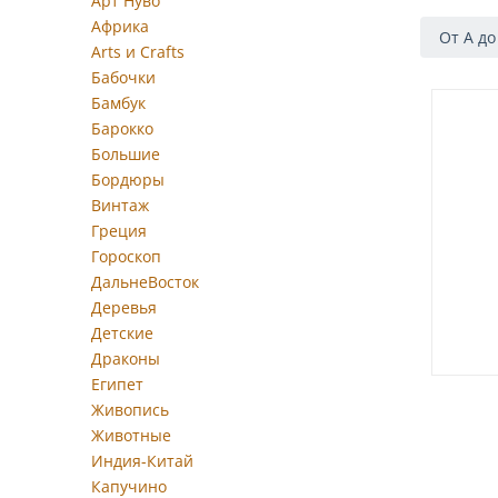
Арт Нуво
Африка
От А до
Arts и Crafts
Бабочки
Бамбук
Барокко
Большие
Бордюры
Винтаж
Греция
Гороскоп
ДальнеВосток
Деревья
Детские
Драконы
Египет
Живопись
Животные
Индия-Китай
Капучино