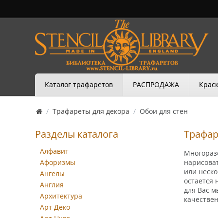
Каталог трафаретов
РАСПРОДАЖА
Краск
/
Трафареты для декора
/
Обои для стен
Разделы каталога
Трафар
Алфавит
Многоразо
Афоризмы
нарисоват
или неско
Ангелы
остается 
Англия
для Вас 
Архитектура
качествен
Арт Деко