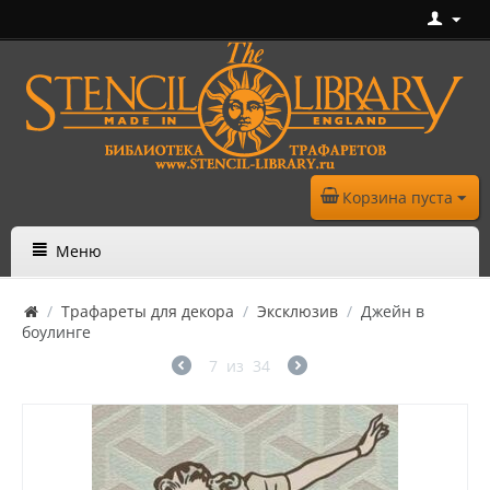
Корзина пуста
Меню
/
Трафареты для декора
/
Эксклюзив
/
Джейн в
боулинге
7
из
34