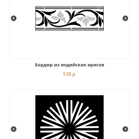
Бордюр из индийских ирисов
538
р.