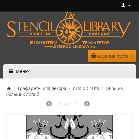
Корзина пуста
Меню
/
Трафареты для декора
/
Arts и Crafts
/
Обои из
больших лилий
99
из
151