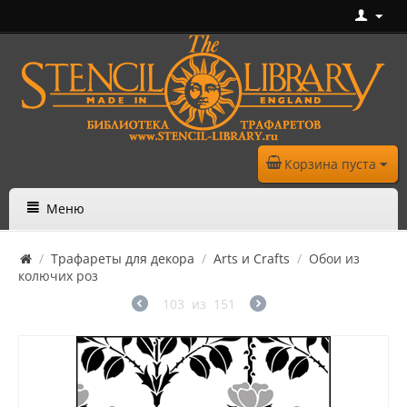
Корзина пуста
Меню
/
Трафареты для декора
/
Arts и Crafts
/
Обои из
колючих роз
103
из
151