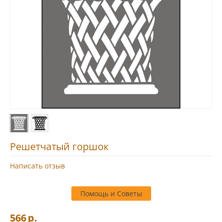
Решетчатый горшок
Написать отзыв
Помощь и Советы
566
р.