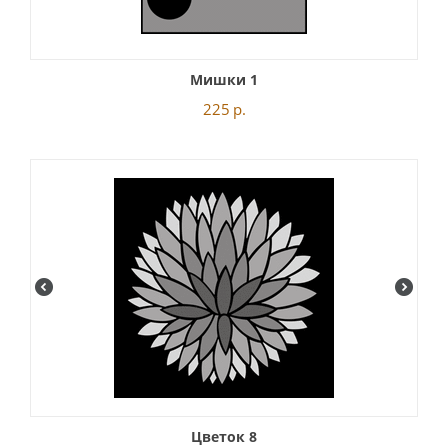
Мишки 1
225
р.
Цветок 8