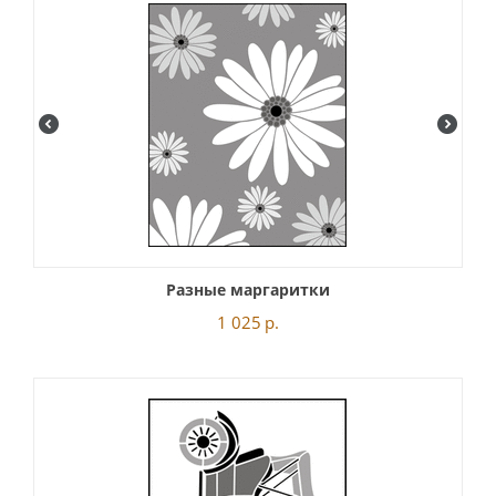
Разные маргаритки
1 025
р.