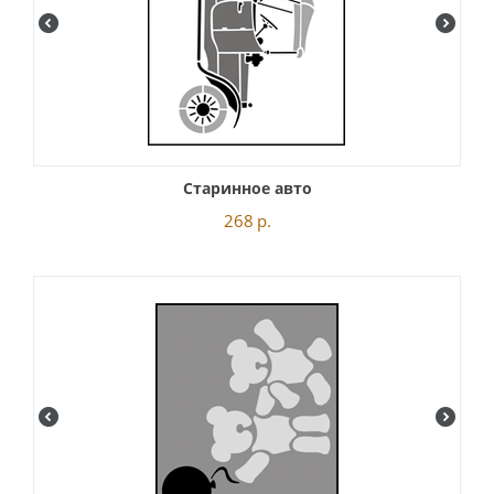
Старинное авто
268
р.