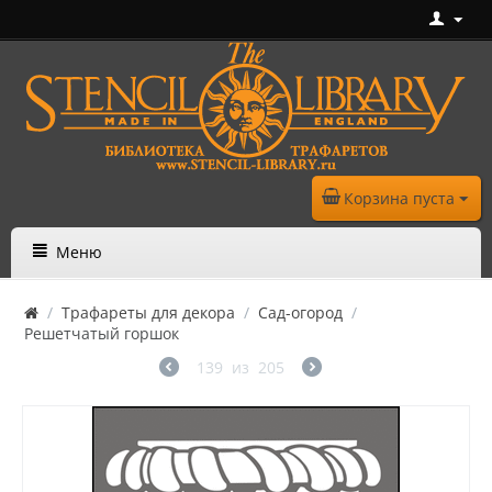
Корзина пуста
Меню
/
Трафареты для декора
/
Сад-огород
/
Решетчатый горшок
139
из
205