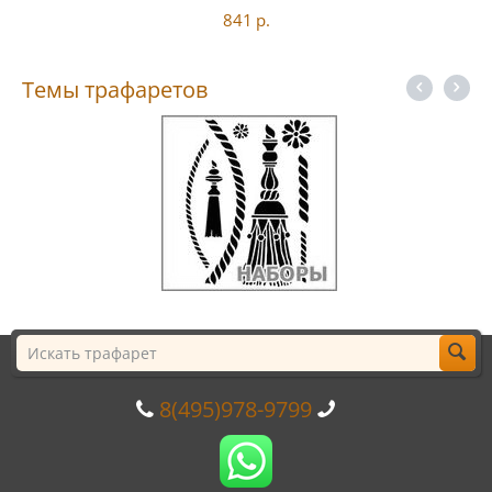
841
р.
Темы трафаретов
8(495)978-9799