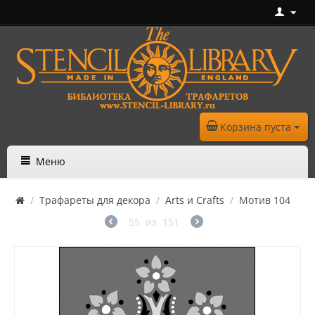
Корзина пуста
Меню
/
Трафареты для декора
/
Arts и Crafts
/
Мотив 104
55
из
151