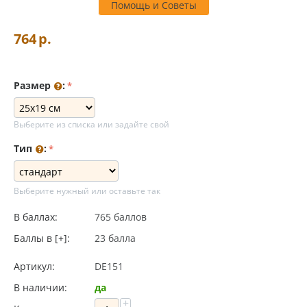
Помощь и Советы
764
р.
Размер
:
Выберите из списка или задайте свой
Тип
:
Выберите нужный или оставьте так
В баллах:
765 баллов
Баллы в [+]:
23 балла
Артикул:
DE151
В наличии:
да
+