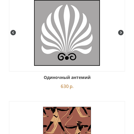
Одиночный антемий
630
р.