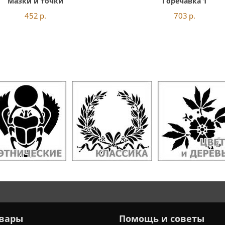
Мазки и точки
Горечавка 1
452
р.
703
р.
вары
Помощь и советы