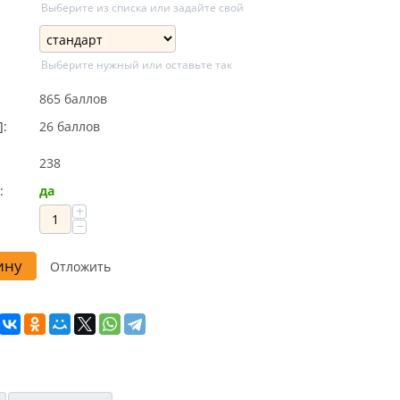
Выберите из списка или задайте свой
Выберите нужный или оставьте так
865 баллов
]:
26 баллов
238
:
да
+
−
ину
Отложить