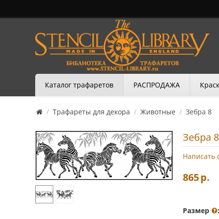
Каталог трафаретов
РАСПРОДАЖА
Краск
/
Трафареты для декора
/
Животные
/
Зебра 8
Зебра 8
Написать 
865
р.
Размер