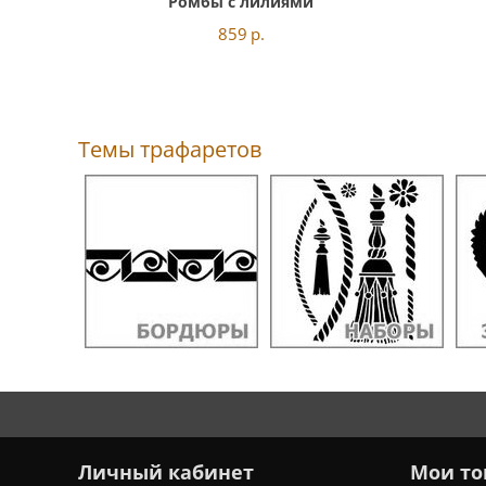
Ромбы с лилиями
859
р.
Темы трафаретов
Личный кабинет
Мои то