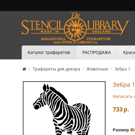
Каталог трафаретов
РАСПРОДАЖА
Краск
/
Трафареты для декора
/
Животные
/
Зебра 1
Зебра 1
Написать 
733
р.
Размер