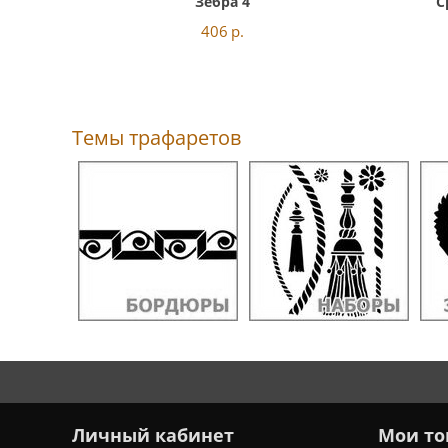
Зебра 4
С
406
р.
Темы трафаретов
Личный кабинет
Мои то