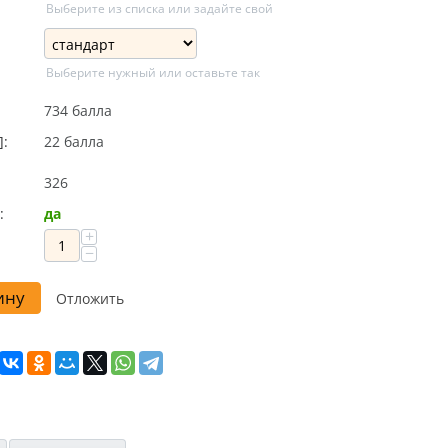
Выберите из списка или задайте свой
Выберите нужный или оставьте так
734 балла
]:
22 балла
326
:
да
+
−
ину
Отложить