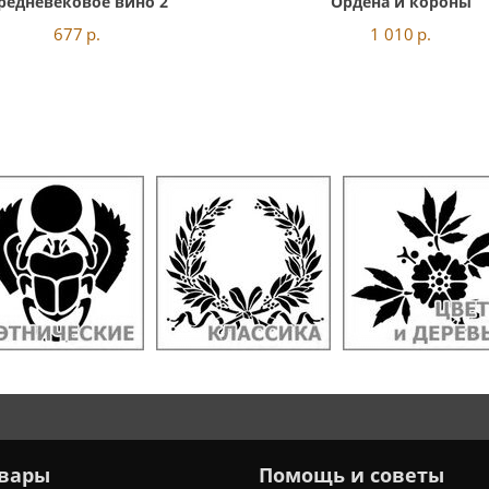
редневековое вино 2
Ордена и короны
677
р.
1 010
р.
вары
Помощь и советы