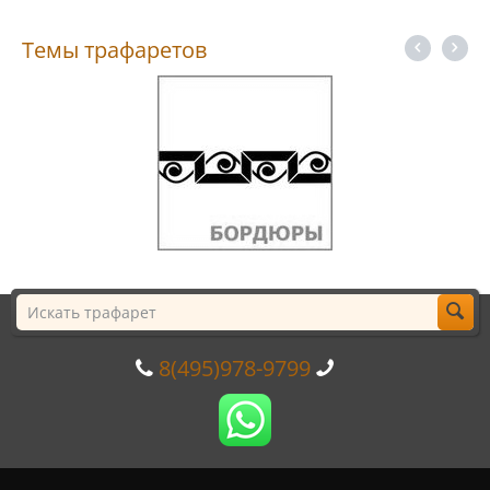
Темы трафаретов
8(495)978-9799