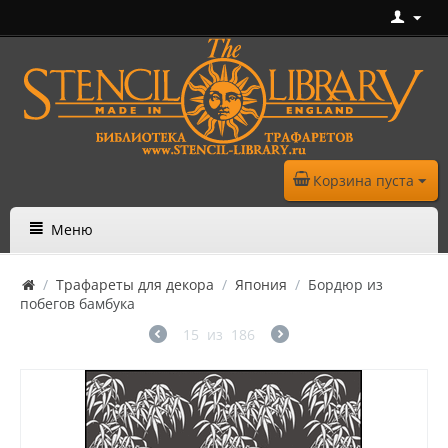
Корзина пуста
Меню
/
Трафареты для декора
/
Япония
/
Бордюр из
побегов бамбука
15
из
186