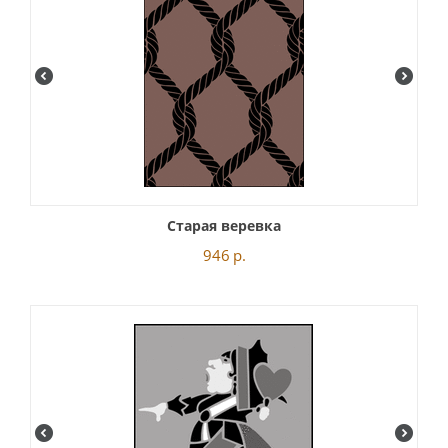
Старая веревка
946
р.