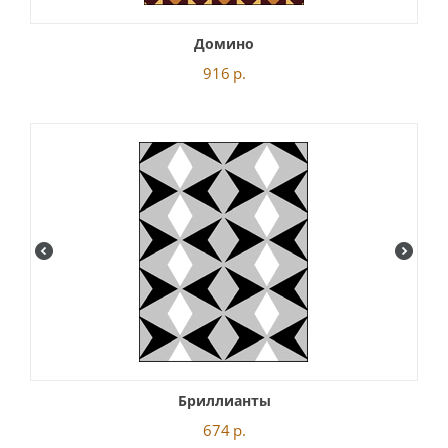
Домино
916
р.
Бриллианты
674
р.