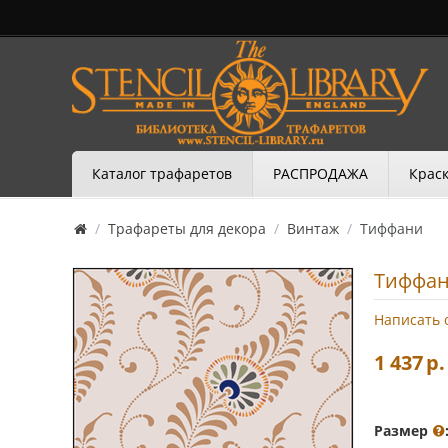
Каталог трафаретов
РАСПРОДАЖА
Краск
/
Трафареты для декора
/
Винтаж
/
Тиффани
Тиффа
Написать 
1 437
р.
Размер