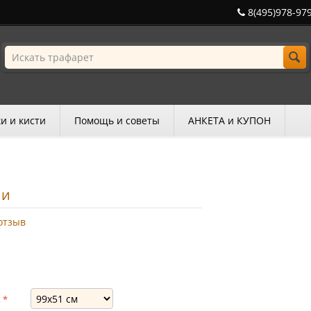
8(495)978-97
и и кисти
Помощь и советы
АНКЕТА и КУПОН
ни
отзыв
: