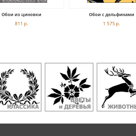
Обои из циновки
Обои с дельфинами
811
р.
1 575
р.