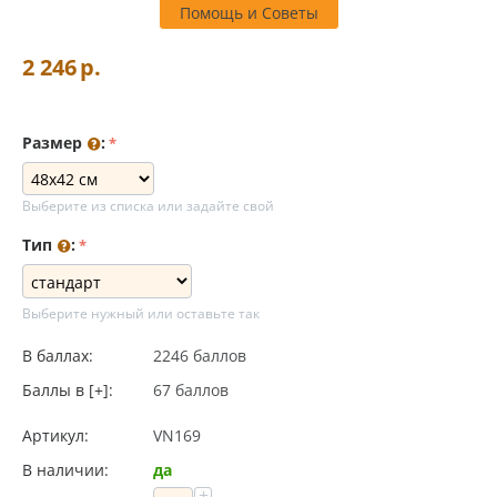
Помощь и Советы
2 246
р.
Размер
:
Выберите из списка или задайте свой
Тип
:
Выберите нужный или оставьте так
В баллах:
2246 баллов
Баллы в [+]:
67 баллов
Артикул:
VN169
В наличии:
да
+