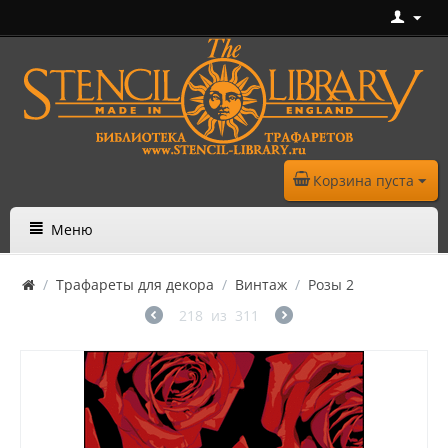
Корзина пуста
Меню
/
Трафареты для декора
/
Винтаж
/
Розы 2
218
из
311