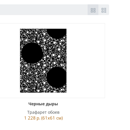
Черные дыры
Трафарет обоев
1 228
р.
(61x61 см)