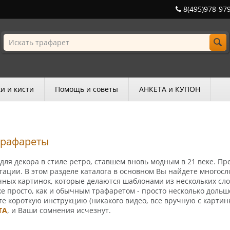
8(495)978-97
и и кисти
Помощь и советы
АНКЕТА и КУПОН
трафареты
ля декора в стиле ретро, ставшем вновь модным в 21 веке. П
тации.
В этом разделе каталога в основном Вы найдете многос
ных картинок, которые делаются шаблонами из нескольких сло
же просто, как и обычным трафаретом - просто несколько дольш
е короткую инструкцию (никакого видео, все вручную с карти
ТА
, и Ваши сомнения исчезнут.