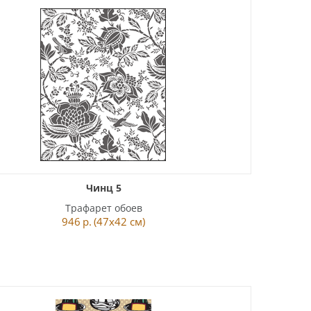
Чинц 5
Трафарет обоев
946
р.
(47x42 см)