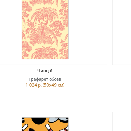
Чинц 6
Трафарет обоев
1 024
р.
(50x49 см)