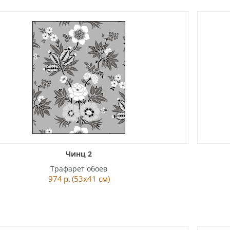
Чинц 2
Трафарет обоев
974
р.
(53x41 см)