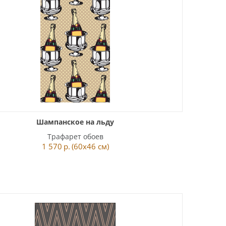
Шампанское на льду
Трафарет обоев
1 570
р.
(60x46 см)