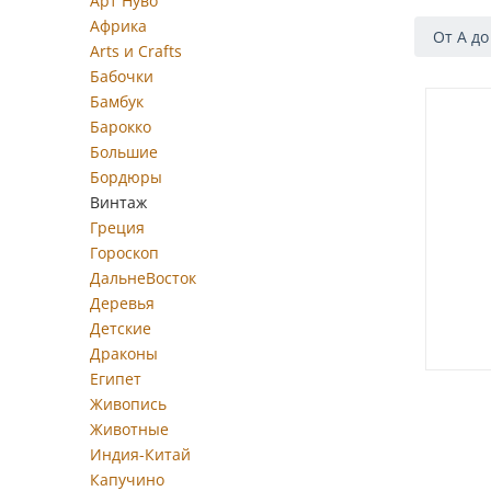
Арт Нуво
Африка
От А до
Arts и Crafts
Бабочки
Бамбук
Барокко
Большие
Бордюры
Винтаж
Греция
Гороскоп
ДальнеВосток
Деревья
Детские
Драконы
Египет
Живопись
Животные
Индия-Китай
Капучино