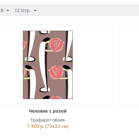
 Я
12 /стр.
Человек с розой
Трафарет обоев
1 400
р.
(73x33 см)