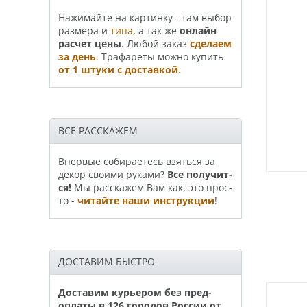
На­жи­май­те на картинку - там выбор
размера и
типа
, а так же
онлайн
рас­чет цены
. Любой заказ
сде­лаем
за день
. Трафа­реты можно купить
от 1 штуки с доставкой
.
ВСЕ РАССКАЖЕМ
Впервые собираетесь взяться за
декор своими руками?
Все по­лу­чит­
ся!
Мы расскажем Вам как, это прос­
то -
читайте наши инструкции
!
ДОСТАВИМ БЫСТРО
Доставим курьером без пред­
опла­ты в 126 горо­дов России от