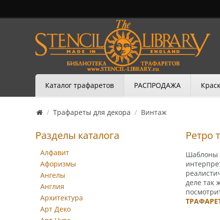
Каталог трафаретов
РАСПРОДАЖА
Краск
/
Трафареты для декора
/
Винтаж
Разделы каталога
Ретро 
Алфавит
Шаблоны д
Афоризмы
интерпре
реалистич
Ангелы
деле так 
Англия
посмотрит
Архитектура
ТРАФАРЕ
Арт Деко