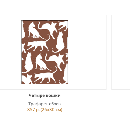
Четыре кошки
Трафарет обоев
857
р.
(26x30 см)