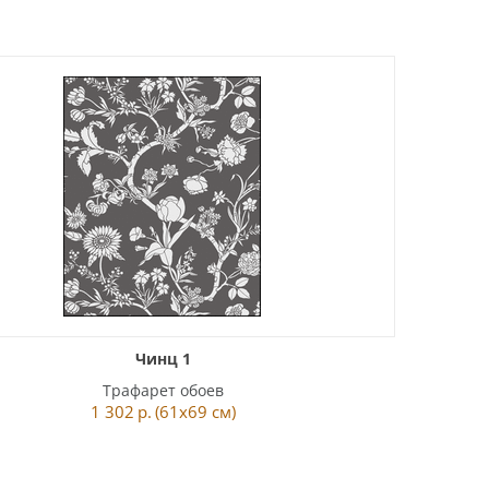
Чинц 1
Трафарет обоев
1 302
р.
(61x69 см)