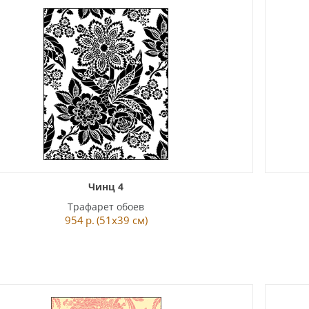
Чинц 4
Трафарет обоев
954
р.
(51x39 см)