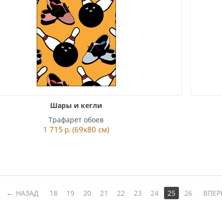
Шары и кегли
Трафарет обоев
1 715
р.
(69x80 см)
НАЗАД
18
19
20
21
22
23
24
25
26
ВПЕР