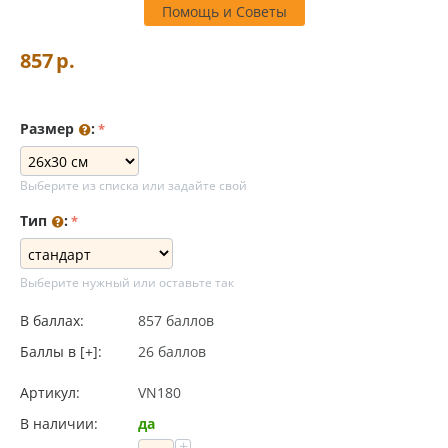
Помощь и Советы
857
р.
Размер
:
Выберите из списка или задайте свой
Тип
:
Выберите нужный или оставьте так
В баллах:
857 баллов
Баллы в [+]:
26 баллов
Артикул:
VN180
В наличии:
да
+