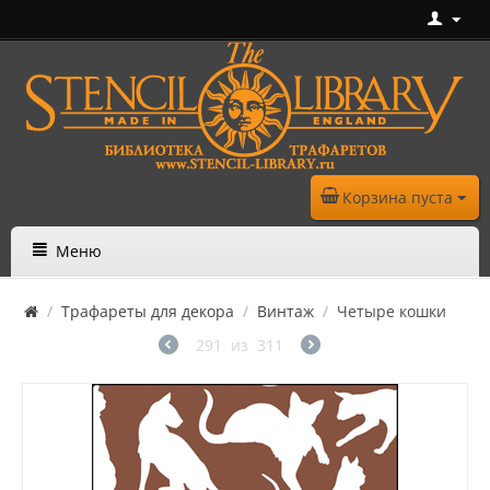
Корзина пуста
Меню
/
Трафареты для декора
/
Винтаж
/
Четыре кошки
291
из
311