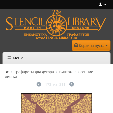
Корзина пуста
Меню
/
Трафареты для декора
/
Винтаж
/
Осенние
листья
173
из
311