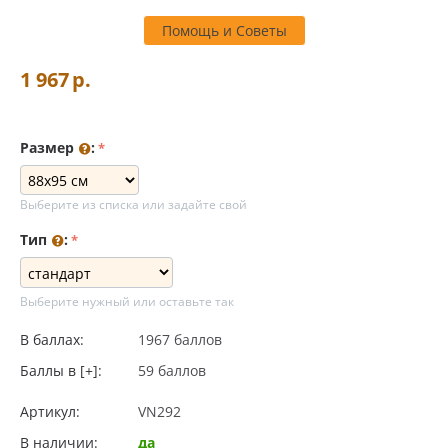
Помощь и Советы
1 967
р.
Размер
:
Выберите из списка или задайте свой
Тип
:
Выберите нужный или оставьте так
В баллах:
1967 баллов
Баллы в [+]:
59 баллов
Артикул:
VN292
В наличии:
да