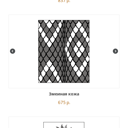
837
р.
Змеиная кожа
675
р.