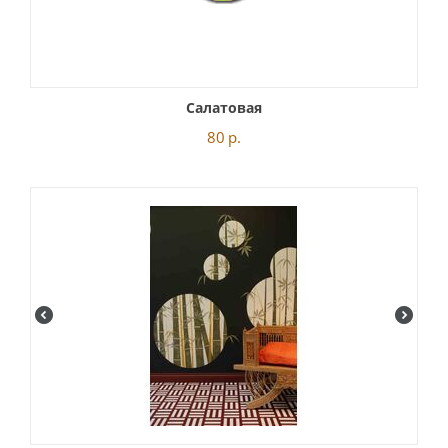
Салатовая
80
р.