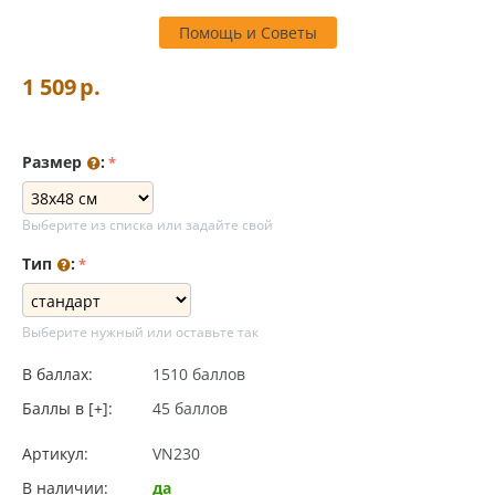
Помощь и Советы
1 509
р.
Размер
:
Выберите из списка или задайте свой
Тип
:
Выберите нужный или оставьте так
В баллах:
1510 баллов
Баллы в [+]:
45 баллов
Артикул:
VN230
В наличии:
да