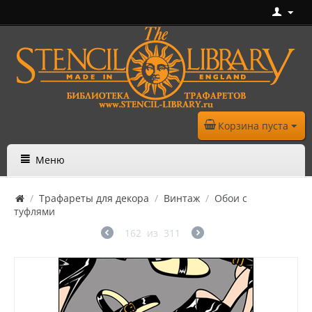
Корзина пуста
Меню
/
Трафареты для декора
/
Винтаж
/
Обои с
туфлями
162
из
311