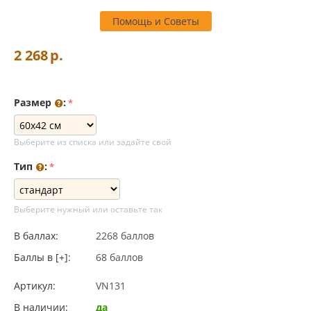
Помощь и Советы
2 268
р.
Размер
:
Выберите из списка или задайте свой
Тип
:
Выберите нужный или оставьте так
В баллах:
2268 баллов
Баллы в [+]:
68 баллов
Артикул:
VN131
В наличии:
да