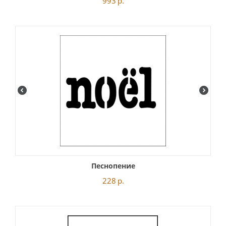
993
р.
Песнопение
228
р.