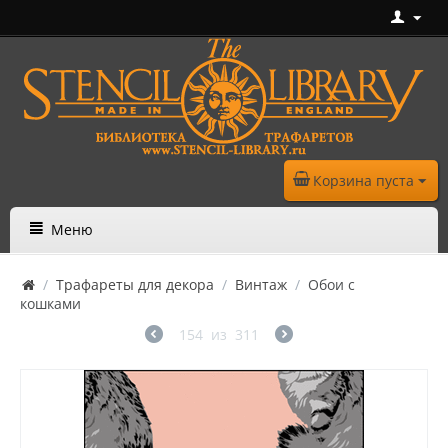
Корзина пуста
Меню
/
Трафареты для декора
/
Винтаж
/
Обои с
кошками
154
из
311