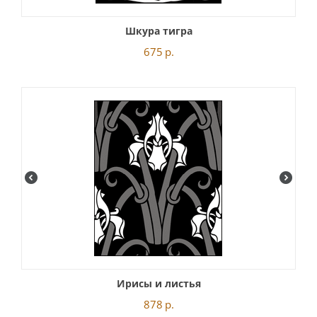
Шкура тигра
675
р.
Ирисы и листья
878
р.