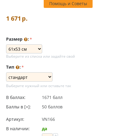
Помощь и Советы
1 671
р.
Размер
:
Выберите из списка или задайте свой
Тип
:
Выберите нужный или оставьте так
В баллах:
1671 балл
Баллы в [+]:
50 баллов
Артикул:
VN166
В наличии:
да
+