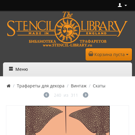
Корзина пуста
Меню
/
Трафареты для декора
/
Винтаж
/
Скаты
240
из
311