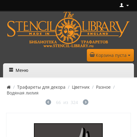
Корзина пуста
Меню
/
Трафареты для декора
/
Цветник
/
Разное
/
Водяная лилия
66
из
324