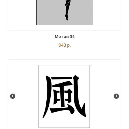
Мотив 34
843
р.