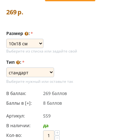
269
р.
Размер
:
Выберите из списка или задайте свой
Тип
:
Выберите нужный или оставьте так
В баллах:
269 баллов
Баллы в [+]:
8 баллов
Артикул:
SS9
В наличии:
да
+
Кол-во:
−