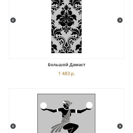
Большой Дамаст
1 483
р.