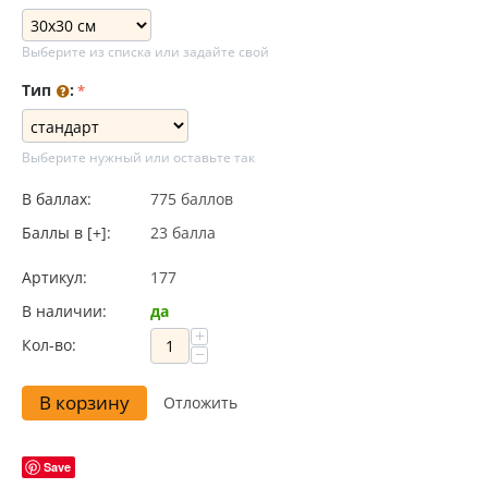
Выберите из списка или задайте свой
Тип
:
Выберите нужный или оставьте так
В баллах:
775 баллов
Баллы в [+]:
23 балла
Артикул:
177
В наличии:
да
+
Кол-во:
−
В корзину
Отложить
Save