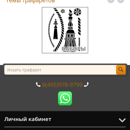
Темы трафаретов
8(495)978-9799
Личный кабинет