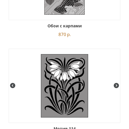
Обои с карпами
870
р.
Мотив 114