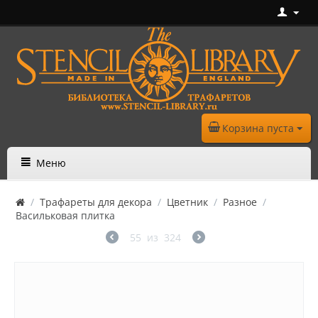
Корзина пуста
Меню
/
Трафареты для декора
/
Цветник
/
Разное
/
Васильковая плитка
55
из
324