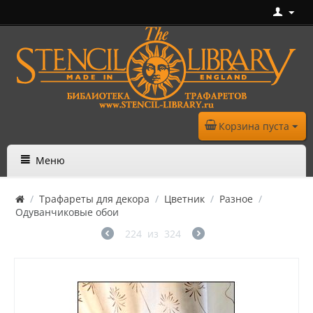
Корзина пуста
Меню
/
Трафареты для декора
/
Цветник
/
Разное
/
Одуванчиковые обои
224
из
324