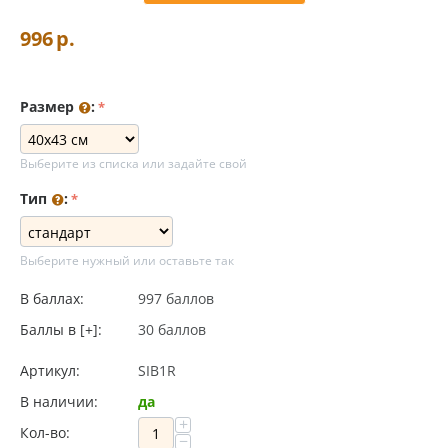
996
р.
Размер
:
Выберите из списка или задайте свой
Тип
:
Выберите нужный или оставьте так
В баллах:
997 баллов
Баллы в [+]:
30 баллов
Артикул:
SIB1R
В наличии:
да
+
Кол-во:
−