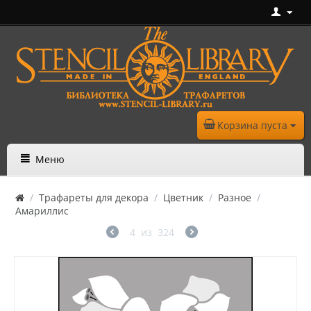
Корзина пуста
Меню
/
Трафареты для декора
/
Цветник
/
Разное
/
Амариллис
4
из
324