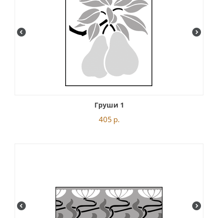
Груши 1
405
р.