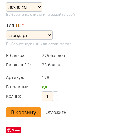
Выберите из списка или задайте свой
Тип
:
Выберите нужный или оставьте так
В баллах:
775 баллов
Баллы в [+]:
23 балла
Артикул:
178
В наличии:
да
+
Кол-во:
−
В корзину
Отложить
Save