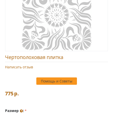
Чертополоховая плитка
Написать отзыв
Помощь и Советы
775
р.
Размер
: