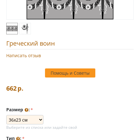
Греческий воин
Написать отзыв
Помощь и Советы
662
р.
Размер
:
Выберите из списка или задайте свой
Тип
: