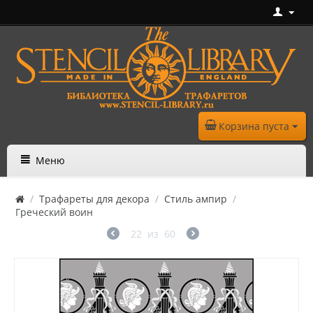
Корзина пуста
Меню
/
Трафареты для декора
/
Стиль ампир
/
Греческий воин
22
из
60