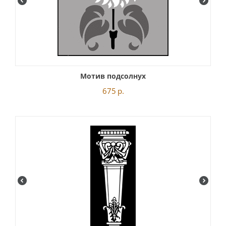
Мотив подсолнух
675
р.