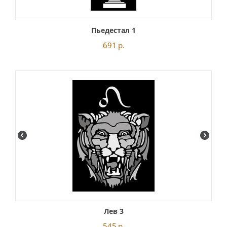
Пьедестал 1
691
р.
Лев 3
545
р.