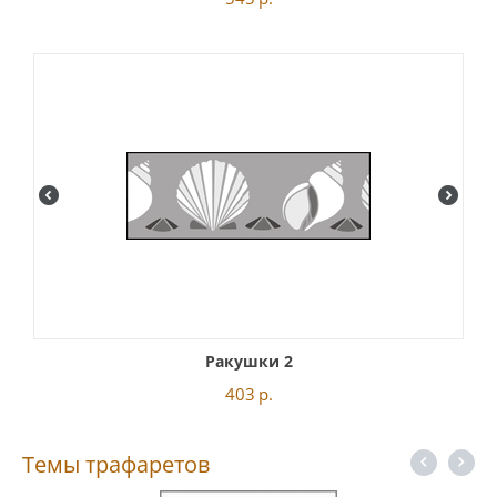
Ракушки 2
403
р.
Темы трафаретов