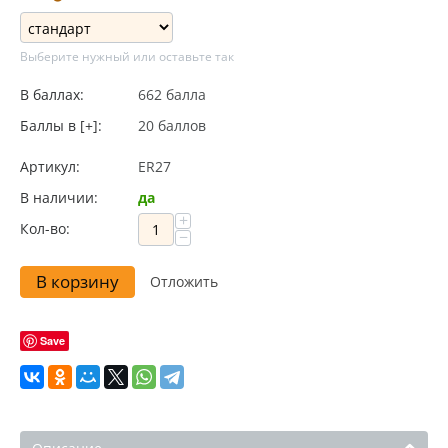
Выберите нужный или оставьте так
В баллах:
662 балла
Баллы в [+]:
20 баллов
Артикул:
ER27
В наличии:
да
+
Кол-во:
−
В корзину
Отложить
Save