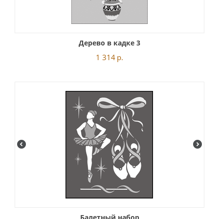
Дерево в кадке 3
1 314
р.
Балетный набор