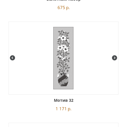
675
р.
Мотив 32
1 171
р.