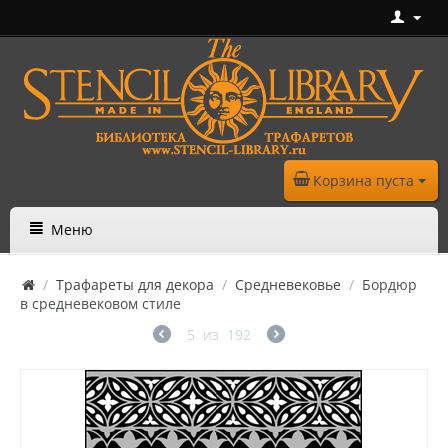
Корзина пуста
Меню
/
Трафареты для декора
/
Средневековье
/
Бордюр
в средневековом стиле
5
из
192