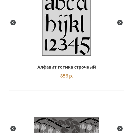
Алфавит готика строчный
856
р.