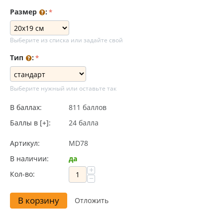
Размер
:
Выберите из списка или задайте свой
Тип
:
Выберите нужный или оставьте так
В баллах:
811 баллов
Баллы в [+]:
24 балла
Артикул:
MD78
В наличии:
да
+
Кол-во:
−
В корзину
Отложить