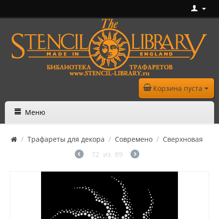
Корзина пуста
Меню
/
Трафареты для декора
/
Современо
/
Сверхновая
72
из
89