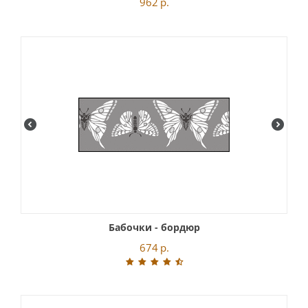
962
р.
Бабочки - бордюр
674
р.