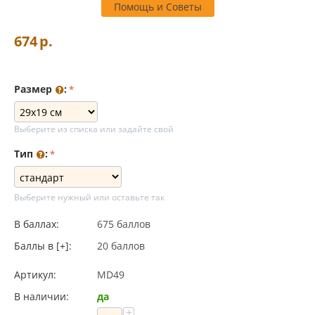
Помощь и Советы
674
р.
Размер
:
Выберите из списка или задайте свой
Тип
:
Выберите нужный или оставьте так
В баллах:
675 баллов
Баллы в [+]:
20 баллов
Артикул:
MD49
В наличии:
да
+