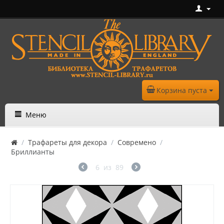
Корзина пуста
Меню
/
Трафареты для декора
/
Современо
/
Бриллианты
6
из
89