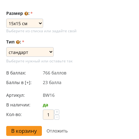
Размер
:
Выберите из списка или задайте свой
Тип
:
Выберите нужный или оставьте так
В баллах:
766 баллов
Баллы в [+]:
23 балла
Артикул:
BW16
В наличии:
да
+
Кол-во:
−
В корзину
Отложить