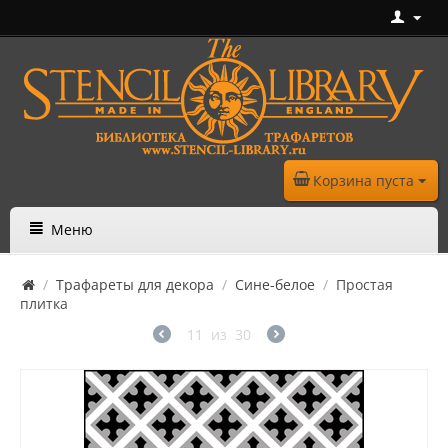
Корзина пуста
Меню
/
Трафареты для декора
/
Сине-белое
/
Простая
плитка
11
из
30