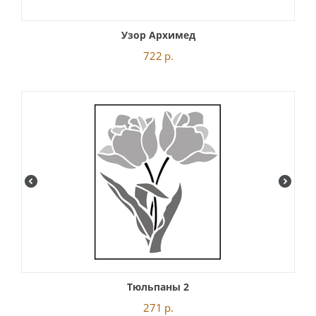
Узор Архимед
722
р.
Тюльпаны 2
271
р.