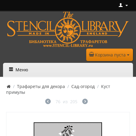
Корзина пуста
Меню
/
Трафареты для декора
/
Сад-огород
/
Куст
примулы
76
из
205