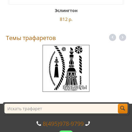
Эслингтон
812
р.
Темы трафаретов
8(495)978-9799