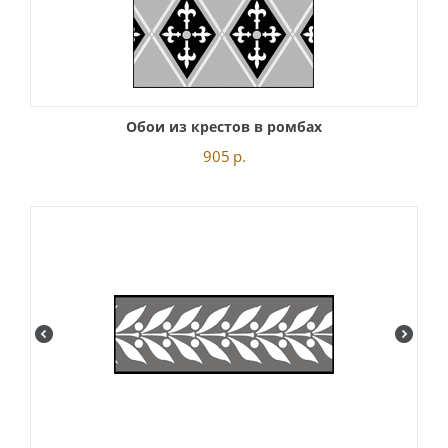
Обои из крестов в ромбах
905
р.