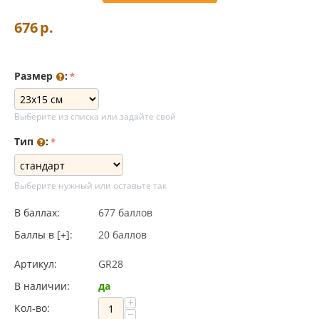
676
р.
Размер
:
Выберите из списка или задайте свой
Тип
:
Выберите нужный или оставьте так
В баллах:
677 баллов
Баллы в [+]:
20 баллов
Артикул:
GR28
В наличии:
да
+
Кол-во:
−