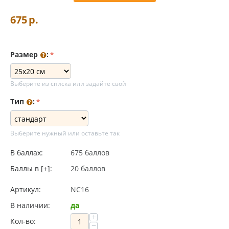
675
р.
Размер
:
Выберите из списка или задайте свой
Тип
:
Выберите нужный или оставьте так
В баллах:
675 баллов
Баллы в [+]:
20 баллов
Артикул:
NC16
В наличии:
да
+
Кол-во:
−