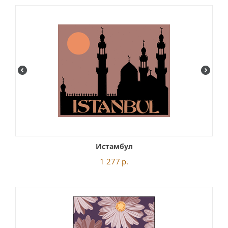
Истамбул
1 277
р.