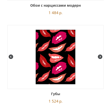
Обои с нарциссами модерн
1 484
р.
Губы
1 524
р.