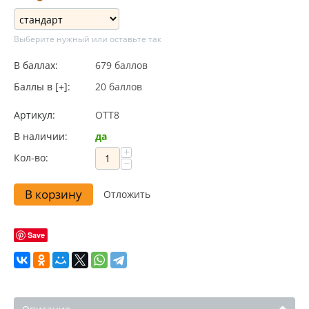
Выберите нужный или оставьте так
В баллах:
679 баллов
Баллы в [+]:
20 баллов
Артикул:
OTT8
В наличии:
да
+
Кол-во:
−
В корзину
Отложить
Save