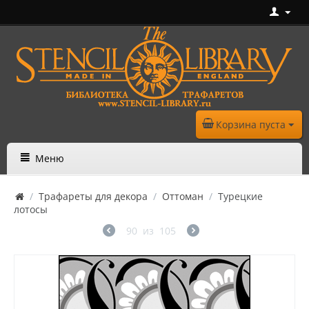
Корзина пуста
Меню
/
Трафареты для декора
/
Оттоман
/
Турецкие
лотосы
90
из
105