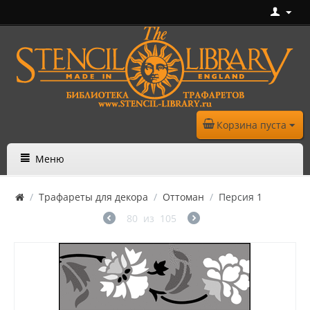
Корзина пуста
Меню
/
Трафареты для декора
/
Оттоман
/
Персия 1
80
из
105