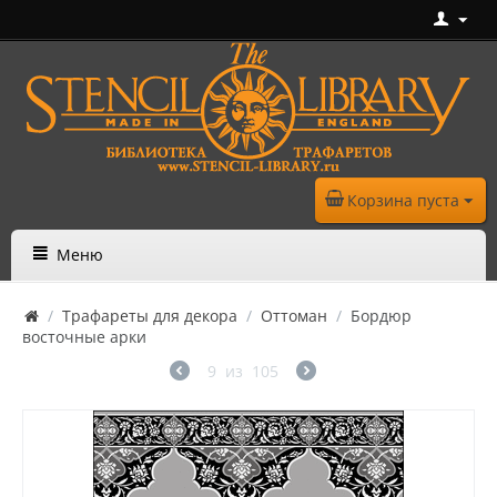
Корзина пуста
Меню
/
Трафареты для декора
/
Оттоман
/
Бордюр
восточные арки
9
из
105