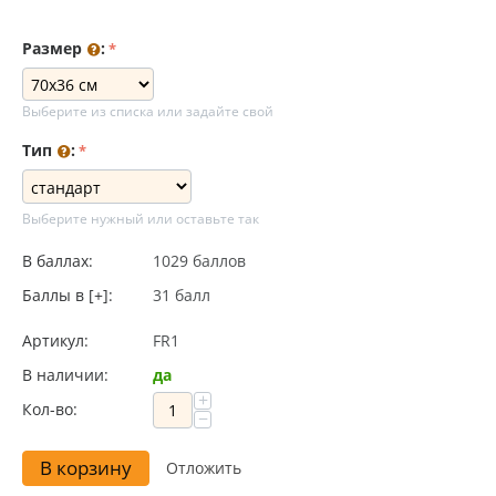
Размер
:
Выберите из списка или задайте свой
Тип
:
Выберите нужный или оставьте так
В баллах:
1029 баллов
Баллы в [+]:
31 балл
Артикул:
FR1
В наличии:
да
+
Кол-во:
−
В корзину
Отложить