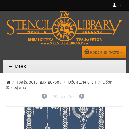
Корзина пуста
Меню
/
Трафареты для декора
/
Обои для стен
/
Обои
Жозефина
283
из
768